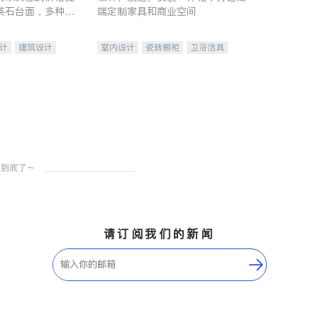
英石台面，多种优
端定制家具和商业空间
水龙头与抽油烟
家的选择。
计
建筑设计
室内设计
瓷砖橱柜
卫浴洁具
装修
地板建材
售前软装staging
室内装修
请订阅我们的新闻