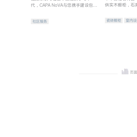
供实木橱柜，石
代，CAPA NoVA与您携手建设包
质不锈钢水槽、
容、公平、充满希望的社区。
机。品质厨房，
瓷砖橱柜
室内设
社区服务
卫浴洁具
室内