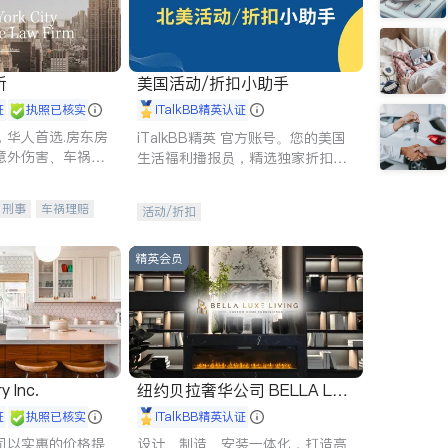
所
美国活动/折扣小助手
证
执照已核实
iTalkBB精英认证
，华人首选.房东房
iTalkBB精英 官方账号。您的美国
意外伤害、车祸重
生活福利播报员，精选独家折扣、
商标注册、移民信
本地活动与专业讲座，第一时间享
刑事案件全包办
受您的专属福利。
刑事
车祸理赔
活动/折扣
信托/遗嘱
商业
律师-其它
保释
精英会员
y Inc.
纽约贝拉奢华公司 BELLA LUX
E
证
执照已核实
iTalkBB精英认证
司以实惠的价格提
设计、制造、安装一体化，打造高