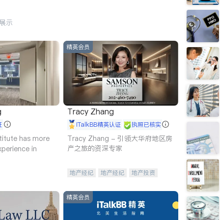
行展示
精英会员
g
Tracy Zhang
证
iTalkBB精英认证
执照已核实
titute has more
Tracy Zhang - 引领大华府地区房
产之旅的资深专家
xperience in
地产经纪
地产经纪
地产投资
商业地产
商铺租售
开发商建商
精英会员