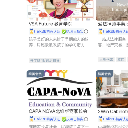
VSA Future 教育学院
爱法律师事务
iTalkBB精英认证
执照已核实
iTalkBB精英认
孩子美好的未来始于早期能力的培
一站式法律服务
养，用愿景激发孩子的学习潜力和
客、地产交易、
动力。理念：拥有成长型心态是成
伤、商业诉讼、
功的基石。
托、建筑合同、
人身伤害
移民
升学顾问/课后辅导
民事
房地产
商标注册
索赔
精英会员
精英会员
CAPA NOVA北维华裔家长会
2Win Cabinetr
iTalkBB精英认证
执照已核实
iTalkBB精英认
连接家长与社会，赋能孩子与下一
中华橱柜石材公