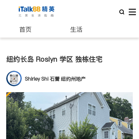
首页
生活
医生
律师
纽约长岛 Roslyn 学区 独栋住宅
保险理财
房地产租售
Shirley Shi 石蕾 纽约州地产
建筑装修
教育
养老
非盈利组织