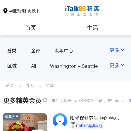
华盛顿州
[ 更换 ]
首页
生活
医生
律师
更多
分类
全部
老年中心
房地产租售
银行贷款
更多
区域
All
Washington - Seattle
会计师
建筑装修
首页
养老
全部
更多精英会员
教育
养老
推广 | 基于iTalkBB精英会员，进行展示
精英会员
非盈利组织
阳光保健养生中心 World
shine
iTalkBB精英认证