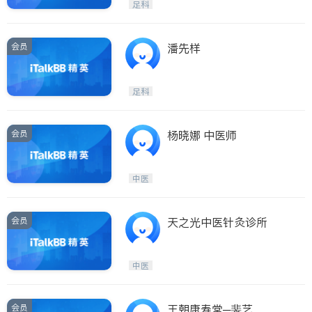
足科
会员
潘先样
足科
会员
杨晓娜 中医师
中医
会员
天之光中医针灸诊所
中医
会员
王朝康寿堂─裴艺