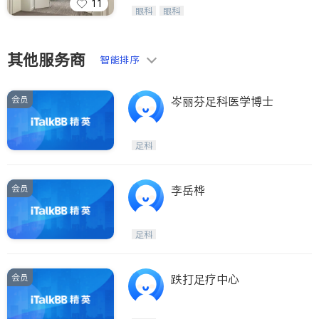
11
Wang Vision Institute has more tha
眼科
眼科
n 30 years experience in
其他服务商
智能排序
会员
岑丽芬足科医学博士
足科
会员
李岳桦
足科
会员
跌打足疗中心