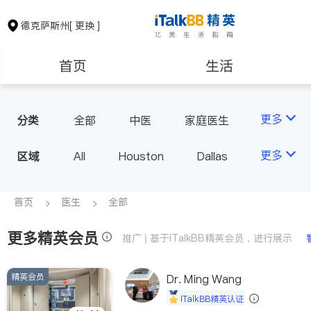
德克萨斯州
[ 更换 ]
首页
生活
医生
律师
更多
分类
全部
中医
家庭医生
心理医生
医美
牙科
保险理财
房地产租售
更多
区域
All
Houston
Dallas
眼科
妇科
儿科
Austin
San Antonio
耳鼻喉科
精神科
银行贷款
会计师
TX - Other Cities
首页
医生
全部
心脏科
足科
神经科
肠胃肝脏科
麻醉科
更多精英会员
建筑装修
教育
推广 | 基于iTalkBB精英会员，进行展示
泌尿科
风湿病
呼吸科
医生-其它
精英会员
养老
Dr. Ming Wang
非盈利组织
内分泌科
骨科
iTalkBB精英认证