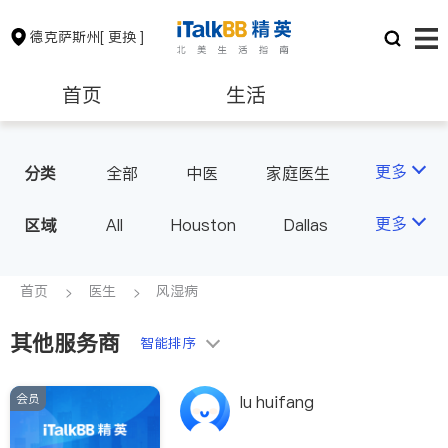
德克萨斯州
[ 更换 ]
首页
生活
医生
律师
更多
分类
全部
中医
家庭医生
心理医生
医美
牙科
保险理财
房地产租售
更多
区域
All
Houston
Dallas
眼科
妇科
儿科
Austin
San Antonio
耳鼻喉科
精神科
银行贷款
会计师
TX - Other Cities
首页
医生
风湿病
心脏科
足科
神经科
肠胃肝脏科
麻醉科
其他服务商
建筑装修
教育
智能排序
泌尿科
风湿病
呼吸科
医生-其它
会员
养老
非盈利组织
lu huifang
内分泌科
骨科