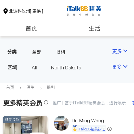
北达科他州
[ 更换 ]
首页
生活
医生
律师
更多
分类
全部
眼科
房地产租售
建筑装修
更多
区域
All
North Dakota
教育
养老
首页
医生
眼科
更多精英会员
非盈利组织
推广 | 基于iTalkBB精英会员，进行展示
精英会员
Dr. Ming Wang
iTalkBB精英认证