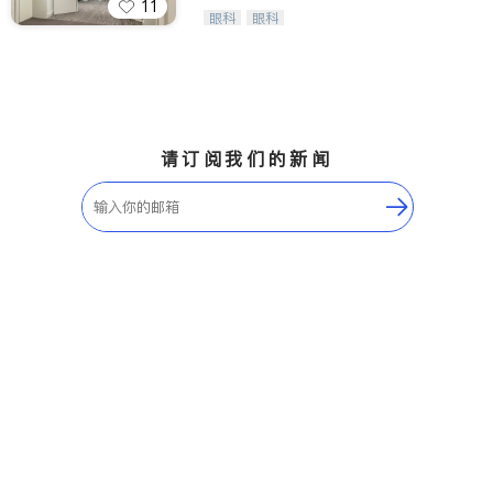
11
Wang Vision Institute has more tha
眼科
眼科
n 30 years experience in
请订阅我们的新闻