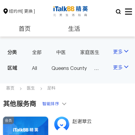
纽约州
[ 更换 ]
首页
生活
医生
律师
更多
分类
全部
中医
家庭医生
心理医生
医美
牙科
保险理财
房地产租售
更多
区域
All
Queens County
眼科
妇科
儿科
Kings County
New York
耳鼻喉科
精神科
银行贷款
会计师
Long Island
Bronx County
首页
医生
足科
心脏科
足科
神经科
Staten Island
肠胃肝脏科
外科
其他服务商
建筑装修
教育
智能排序
Buffalo & Syracuse
皮肤科
麻醉科
Westchester County & Orange
泌尿科
风湿病
会员
养老
非盈利组织
赵谢翠云
County
不孕不育
呼吸科
Albany