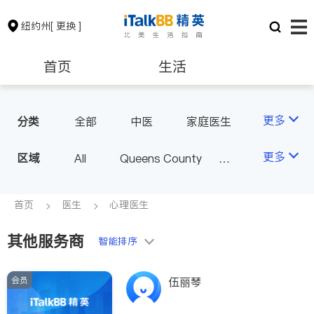
纽约州
[ 更换 ]
首页
生活
医生
律师
更多
分类
全部
中医
家庭医生
心理医生
医美
牙科
保险理财
房地产租售
更多
区域
All
Queens County
眼科
妇科
儿科
Kings County
New York
耳鼻喉科
精神科
银行贷款
会计师
Long Island
Bronx County
首页
医生
心理医生
心脏科
足科
神经科
Staten Island
肠胃肝脏科
外科
其他服务商
建筑装修
教育
智能排序
Buffalo & Syracuse
皮肤科
麻醉科
Westchester County & Orange
泌尿科
风湿病
会员
养老
非盈利组织
伍丽琴
County
不孕不育
呼吸科
Albany