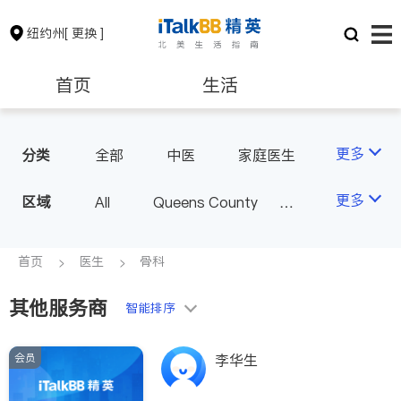
纽约州
[ 更换 ]
首页
生活
医生
律师
更多
分类
全部
中医
家庭医生
心理医生
医美
牙科
保险理财
房地产租售
更多
区域
All
Queens County
眼科
妇科
儿科
Kings County
New York
耳鼻喉科
精神科
银行贷款
会计师
Long Island
Bronx County
首页
医生
骨科
心脏科
足科
神经科
Staten Island
肠胃肝脏科
外科
其他服务商
建筑装修
教育
智能排序
Buffalo & Syracuse
皮肤科
麻醉科
Westchester County & Orange
泌尿科
风湿病
会员
养老
非盈利组织
李华生
County
不孕不育
呼吸科
Albany