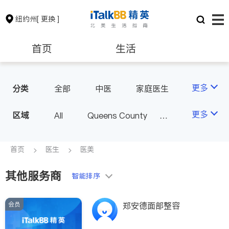
纽约州
[ 更换 ]
首页
生活
医生
律师
更多
分类
全部
中医
家庭医生
心理医生
医美
牙科
保险理财
房地产租售
更多
区域
All
Queens County
眼科
妇科
儿科
Kings County
New York
耳鼻喉科
精神科
银行贷款
会计师
Long Island
Bronx County
首页
医生
医美
心脏科
足科
神经科
Staten Island
肠胃肝脏科
外科
其他服务商
建筑装修
教育
智能排序
Buffalo & Syracuse
皮肤科
麻醉科
Westchester County & Orange
泌尿科
风湿病
会员
养老
非盈利组织
郑安德面部整容
County
不孕不育
呼吸科
Albany