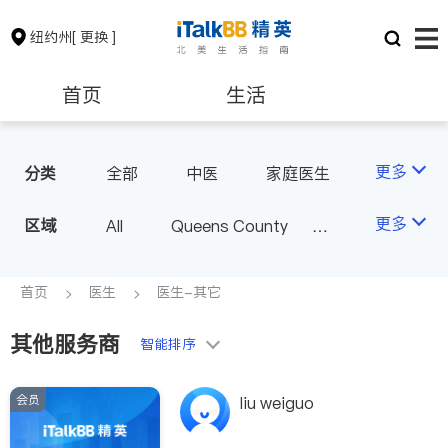
纽约州
[ 更换 ]
首页
生活
医生
律师
更多
分类
全部
中医
家庭医生
心理医生
医美
牙科
保险理财
房地产租售
更多
区域
All
Queens County
眼科
妇科
儿科
Kings County
New York
耳鼻喉科
精神科
银行贷款
会计师
Long Island
Bronx County
首页
医生
医生-其它
心脏科
足科
神经科
Staten Island
肠胃肝脏科
外科
其他服务商
建筑装修
教育
智能排序
Buffalo & Syracuse
皮肤科
麻醉科
Westchester County & Orange
泌尿科
风湿病
会员
养老
非盈利组织
liu weiguo
County
不孕不育
呼吸科
Albany