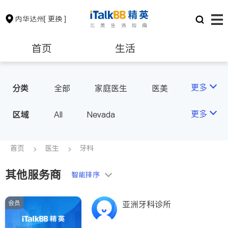
内华达州
[ 更换 ]
首页
生活
医生
律师
更多
分类
全部
家庭医生
医美
牙科
眼科
妇科
保险理财
房地产租售
更多
区域
All
Nevada
心脏科
会计师
建筑装修
首页
医生
牙科
其他服务商
教育
养老
智能排序
会员
亚洲牙科诊所
非盈利组织