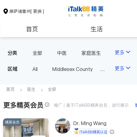
麻萨诸塞州
[ 更换 ]
首页
生活
医生
律师
更多
分类
全部
中医
家庭医生
心理医生
医美
牙科
保险理财
房地产租售
更多
区域
All
Middlesex County
眼科
妇科
儿科
Suffolk County - Boston
精神科
心脏科
银行贷款
会计师
Norfolk County - Quincy
首页
医生
全部
肠胃肝脏科
外科
MA - Other County
麻醉科
泌尿科
更多精英会员
建筑装修
教育
推广 | 基于iTalkBB精英会员，进行展示
风湿病
呼吸科
医生-其它
内分泌科
精英会员
养老
非盈利组织
Dr. Ming Wang
iTalkBB精英认证