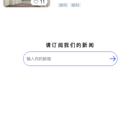
11
Wang Vision Institute has more tha
眼科
眼科
n 30 years experience in
请订阅我们的新闻