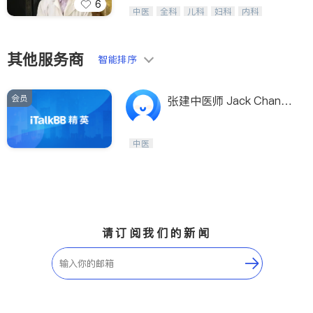
6
纽约德誉堂张德超等医生，中医针灸名
中医
全科
儿科
妇科
内科
家，用多种家传方药擅治疑难杂症及癌
外科
肾脏科
心脏科
耳鼻喉科
症的传奇。
眼科
肺科
肠胃肝脏科
皮肤科
泌尿科
风湿病
不孕不育
其他服务商
智能排序
脊椎神经科
呼吸科
针灸
骨科
内分泌科
会员
张建中医师 Jack Chang
MD
中医
请订阅我们的新闻