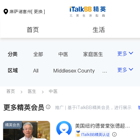
麻萨诸塞州
[ 更换 ]
首页
生活
医生
律师
更多
分类
全部
中医
家庭医生
心理医生
医美
牙科
保险理财
房地产租售
更多
区域
All
Middlesex County
眼科
妇科
儿科
Suffolk County - Boston
精神科
心脏科
银行贷款
会计师
Norfolk County - Quincy
首页
医生
中医
肠胃肝脏科
外科
MA - Other County
麻醉科
泌尿科
更多精英会员
建筑装修
教育
推广 | 基于iTalkBB精英会员，进行展示
风湿病
呼吸科
医生-其它
内分泌科
精英会员
养老
美国纽约德誉堂张德超医
非盈利组织
生
iTalkBB精英认证