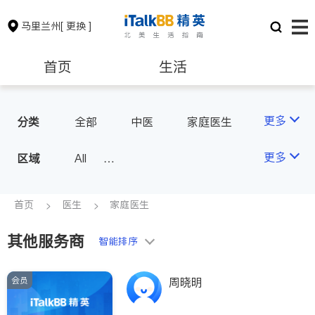
马里兰州
[ 更换 ]
首页
生活
医生
律师
更多
分类
全部
中医
家庭医生
心理医生
牙科
眼科
保险理财
房地产租售
更多
区域
All
妇科
儿科
皮肤科
Montgomery County (Washington,
麻醉科
医生-其它
银行贷款
会计师
D.C.)
首页
医生
家庭医生
骨科
Baltimore
Ocean City
其他服务商
建筑装修
教育
智能排序
会员
周晓明
养老
非盈利组织