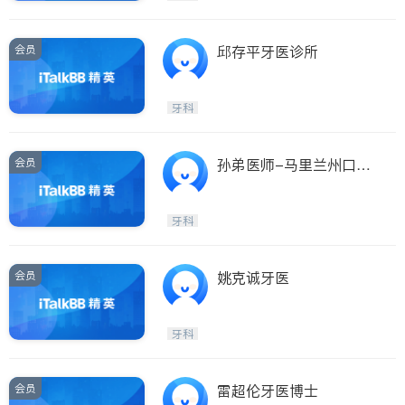
会员
邱存平牙医诊所
牙科
会员
孙弟医师-马里兰州口腔
诊断治疗中心
牙科
会员
姚克诚牙医
牙科
会员
雷超伦牙医博士