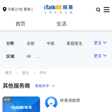
马里兰州
[ 更换 ]
首页
生活
医生
律师
更多
分类
全部
中医
家庭医生
心理医生
牙科
眼科
保险理财
房地产租售
更多
区域
All
妇科
儿科
皮肤科
Montgomery County (Washington,
麻醉科
医生-其它
银行贷款
会计师
D.C.)
首页
医生
牙科
骨科
Baltimore
Ocean City
其他服务商
建筑装修
教育
智能排序
会员
林易润医师
养老
非盈利组织