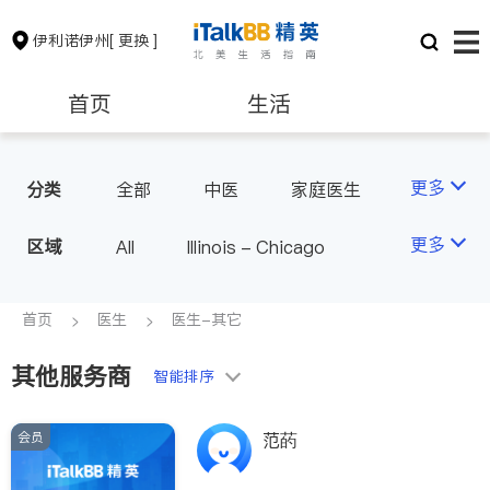
伊利诺伊州
[ 更换 ]
首页
生活
医生
律师
更多
分类
全部
中医
家庭医生
心理医生
医美
牙科
保险理财
房地产租售
更多
区域
All
Illinois - Chicago
眼科
妇科
儿科
耳鼻喉科
精神科
银行贷款
会计师
首页
医生
医生-其它
心脏科
神经科
肠胃肝脏科
外科
其他服务商
建筑装修
教育
智能排序
皮肤科
麻醉科
呼吸科
医生-其它
会员
养老
非盈利组织
范菂
内分泌科
骨科