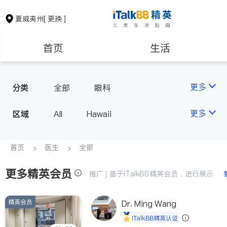
夏威夷州
[ 更换 ]
首页
生活
医生
律师
更多
分类
全部
眼科
房地产租售
建筑装修
更多
区域
All
Hawaii
教育
养老
首页
医生
全部
更多精英会员
非盈利组织
推广 | 基于iTalkBB精英会员，进行展示
精英会员
Dr. Ming Wang
iTalkBB精英认证