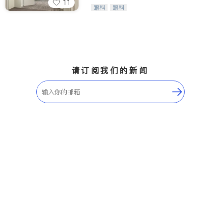
11
Wang Vision Institute has more tha
眼科
眼科
n 30 years experience in
请订阅我们的新闻