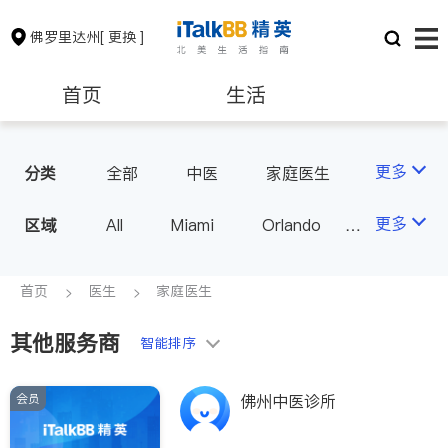
佛罗里达州
[ 更换 ]
首页
生活
医生
律师
更多
分类
全部
中医
家庭医生
心理医生
医美
牙科
保险理财
房地产租售
更多
区域
All
Miami
Orlando
眼科
妇科
Tampa
West Palm Beach
银行贷款
建筑装修
FL - Other Cities
首页
医生
家庭医生
其他服务商
教育
养老
智能排序
会员
佛州中医诊所
非盈利组织