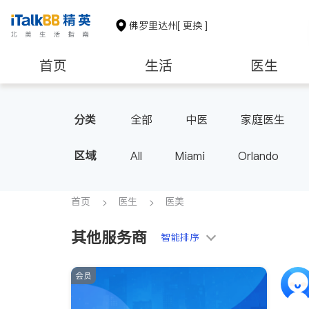
佛罗里达州
[ 更换 ]
首页
生活
医生
教育
养老
非盈利组织
分类
全部
中医
家庭医生
区域
All
Miami
Orlando
首页
医生
医美
其他服务商
智能排序
会员