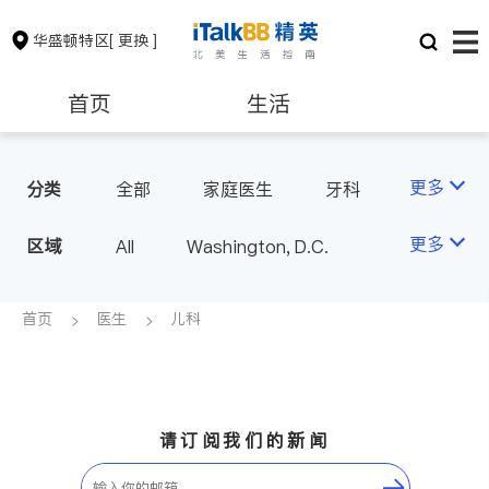
华盛顿特区
[ 更换 ]
首页
生活
医生
律师
更多
分类
全部
家庭医生
牙科
眼科
儿科
精神科
房地产租售
会计师
更多
区域
All
Washington, D.C.
心脏科
神经科
麻醉科
医生-其它
建筑装修
教育
首页
医生
儿科
内分泌科
养老
非盈利组织
请订阅我们的新闻