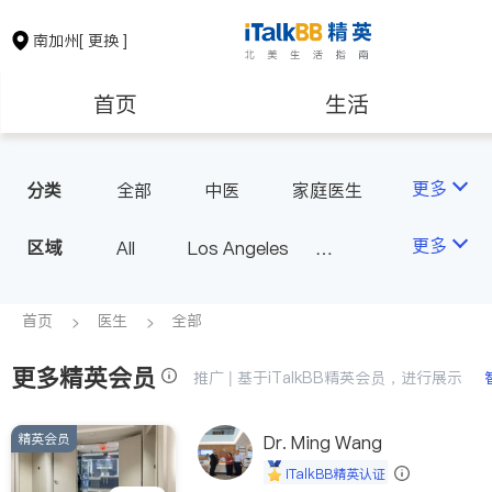
南加州
[ 更换 ]
首页
生活
医生
律师
更多
分类
全部
中医
家庭医生
心理医生
医美
牙科
保险理财
房地产租售
更多
区域
All
Los Angeles
眼科
妇科
儿科
Orange County - Irvine
耳鼻喉科
精神科
银行贷款
会计师
Alhambra & San Gabriel
首页
医生
全部
心脏科
足科
神经科
Arcadia & Rosemead
肠胃肝脏科
外科
更多精英会员
建筑装修
教育
推广 | 基于iTalkBB精英会员，进行展示
Diamond Bar & Covina
皮肤科
麻醉科
Rowland Heights & Hacienda H
泌尿科
风湿病
精英会员
养老
非盈利组织
Dr. Ming Wang
eights
不孕不育
脊椎神经科
iTalkBB精英认证
Los Angeles County - Other Ci