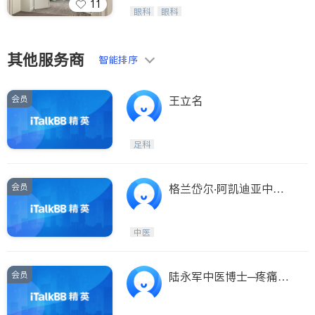
11
呼吸科
医生-其它
Wang Vision Institute has more tha
眼科
眼科
ties
n 30 years experience in
内分泌科
骨科
San Diego
其他服务商
Inyo & San Bernardino
智能排序
Riverside
会员
王立名
Santa Barbara & Monterey
足科
会员
格兰岱尔‧阿凯迪亚中医
针灸诊所 ACUPUNCTUR
E & HERB CENTER
中医
会员
陆永军中医博士─疼痛中
风专家