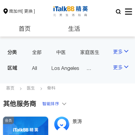
南加州
[ 更换 ]
首页
生活
医生
律师
更多
分类
全部
中医
家庭医生
心理医生
医美
牙科
保险理财
房地产租售
更多
区域
All
Los Angeles
眼科
妇科
儿科
Orange County - Irvine
耳鼻喉科
精神科
银行贷款
会计师
Alhambra & San Gabriel
首页
医生
骨科
心脏科
足科
神经科
Arcadia & Rosemead
肠胃肝脏科
外科
其他服务商
建筑装修
教育
智能排序
Diamond Bar & Covina
皮肤科
麻醉科
Rowland Heights & Hacienda H
泌尿科
风湿病
会员
养老
非盈利组织
景涛
eights
不孕不育
脊椎神经科
Los Angeles County - Other Ci