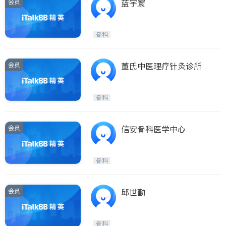
会员
蓝宇寰
骨科
会员
董氏中医理疗针灸诊所
骨科
会员
信安骨科医学中心
骨科
会员
邱世勤
骨科