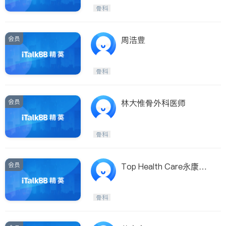
呼吸科
医生-其它
骨科
ties
内分泌科
骨科
San Diego
会员
周浩豊
Inyo & San Bernardino
Riverside
骨科
Santa Barbara & Monterey
会员
林大惟骨外科医师
骨科
会员
Top Health Care永康复
健诊所
骨科