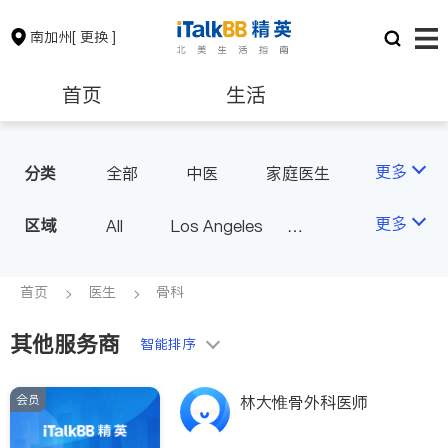
南加州
[ 更换 ]
首页
生活
医生
律师
更多
分类
全部
中医
家庭医生
心理医生
医美
牙科
保险理财
房地产租售
更多
区域
All
Los Angeles
眼科
妇科
儿科
Orange County - Irvine
耳鼻喉科
精神科
银行贷款
会计师
Alhambra & San Gabriel
首页
医生
骨科
心脏科
足科
神经科
Arcadia & Rosemead
肠胃肝脏科
外科
其他服务商
建筑装修
教育
智能排序
Diamond Bar & Covina
皮肤科
麻醉科
Rowland Heights & Hacienda H
泌尿科
风湿病
会员
养老
非盈利组织
林大惟骨外科医师
eights
不孕不育
脊椎神经科
Los Angeles County - Other Ci