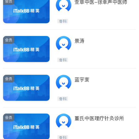
会员
萱草中医-徐幸声中医师
骨科
会员
景涛
骨科
会员
蓝宇寰
骨科
会员
董氏中医理疗针灸诊所
骨科