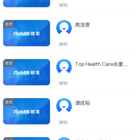
呼吸科
医生-其它
骨科
ties
内分泌科
骨科
San Diego
会员
周浩豊
Inyo & San Bernardino
Riverside
骨科
Santa Barbara & Monterey
会员
Top Health Care永康复
健诊所
骨科
会员
谭成裕
骨科