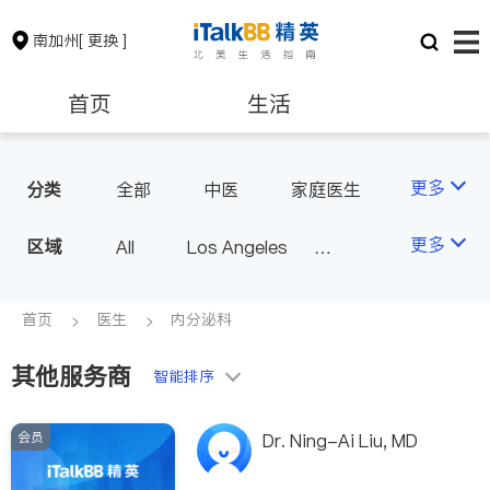
南加州
[ 更换 ]
首页
生活
医生
律师
更多
分类
全部
中医
家庭医生
心理医生
医美
牙科
保险理财
房地产租售
更多
区域
All
Los Angeles
眼科
妇科
儿科
Orange County - Irvine
耳鼻喉科
精神科
银行贷款
会计师
Alhambra & San Gabriel
首页
医生
内分泌科
心脏科
足科
神经科
Arcadia & Rosemead
肠胃肝脏科
外科
其他服务商
建筑装修
教育
智能排序
Diamond Bar & Covina
皮肤科
麻醉科
Rowland Heights & Hacienda H
泌尿科
风湿病
会员
养老
非盈利组织
Dr. Ning-Ai Liu, MD
eights
不孕不育
脊椎神经科
Los Angeles County - Other Ci