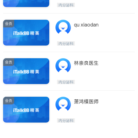
呼吸科
医生-其它
内分泌科
ties
内分泌科
骨科
San Diego
会员
qu xiaodan
Inyo & San Bernardino
Riverside
内分泌科
Santa Barbara & Monterey
会员
林崇良医生
内分泌科
会员
萧鸿模医师
内分泌科