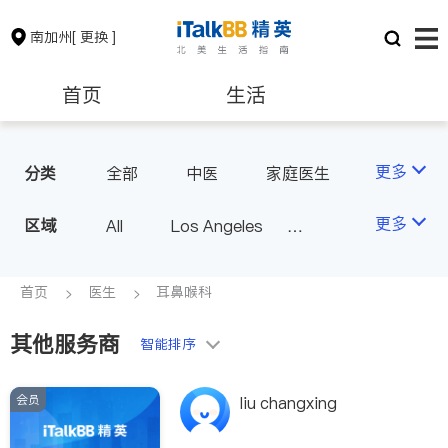
南加州
[ 更换 ]
首页
生活
医生
律师
更多
分类
全部
中医
家庭医生
心理医生
医美
牙科
保险理财
房地产租售
更多
区域
All
Los Angeles
眼科
妇科
儿科
Orange County - Irvine
耳鼻喉科
精神科
银行贷款
会计师
Alhambra & San Gabriel
首页
医生
耳鼻喉科
心脏科
足科
神经科
Arcadia & Rosemead
肠胃肝脏科
外科
其他服务商
建筑装修
教育
智能排序
Diamond Bar & Covina
皮肤科
麻醉科
Rowland Heights & Hacienda H
泌尿科
风湿病
会员
养老
非盈利组织
liu changxing
eights
不孕不育
脊椎神经科
Los Angeles County - Other Ci