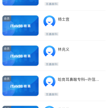
呼吸科
医生-其它
耳鼻喉科
ties
内分泌科
骨科
San Diego
会员
杨士宜
Inyo & San Bernardino
Riverside
耳鼻喉科
Santa Barbara & Monterey
会员
林兆义
耳鼻喉科
会员
哈岗耳鼻喉专科─许信夫
医师
耳鼻喉科