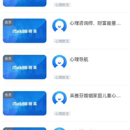
呼吸科
医生-其它
心理医生
ties
内分泌科
骨科
San Diego
会员
心理咨询师、财富能量导
Inyo & San Bernardino
师、家庭关系治疗师
Riverside
心理医生
Santa Barbara & Monterey
会员
心理导航
心理医生
会员
吴雅芬婚姻家庭儿童心理
治疗师
心理医生