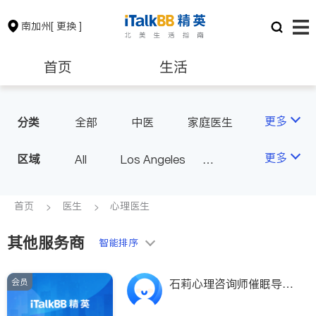
南加州
[ 更换 ]
首页
生活
医生
律师
更多
分类
全部
中医
家庭医生
心理医生
医美
牙科
保险理财
房地产租售
更多
区域
All
Los Angeles
眼科
妇科
儿科
Orange County - Irvine
耳鼻喉科
精神科
银行贷款
会计师
Alhambra & San Gabriel
首页
医生
心理医生
心脏科
足科
神经科
Arcadia & Rosemead
肠胃肝脏科
外科
其他服务商
建筑装修
教育
智能排序
Diamond Bar & Covina
皮肤科
麻醉科
Rowland Heights & Hacienda H
泌尿科
风湿病
会员
养老
非盈利组织
石莉心理咨询师催眠导师
eights
能量疗愈师
不孕不育
脊椎神经科
Los Angeles County - Other Ci