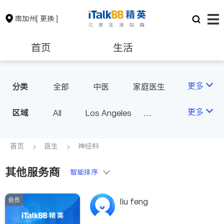
南加州
[ 更换 ]
首页
生活
医生
律师
更多
分类
全部
中医
家庭医生
心理医生
医美
牙科
保险理财
房地产租售
更多
区域
All
Los Angeles
眼科
妇科
儿科
Orange County - Irvine
耳鼻喉科
精神科
银行贷款
会计师
Alhambra & San Gabriel
首页
医生
神经科
心脏科
足科
神经科
Arcadia & Rosemead
肠胃肝脏科
外科
其他服务商
建筑装修
教育
智能排序
Diamond Bar & Covina
皮肤科
麻醉科
Rowland Heights & Hacienda H
泌尿科
风湿病
会员
养老
非盈利组织
liu feng
eights
不孕不育
脊椎神经科
Los Angeles County - Other Ci