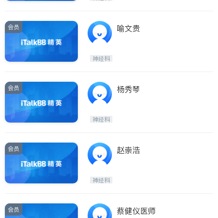
会员
喻文贵
神经科
会员
杨秀琴
神经科
会员
赵崇浩
神经科
会员
蔡健仪医师