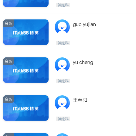
呼吸科
医生-其它
神经科
ties
内分泌科
骨科
San Diego
会员
guo yujian
Inyo & San Bernardino
Riverside
神经科
Santa Barbara & Monterey
会员
yu cheng
神经科
会员
王春阳
神经科