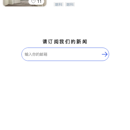
11
Wang Vision Institute has more tha
眼科
眼科
n 30 years experience in
请订阅我们的新闻