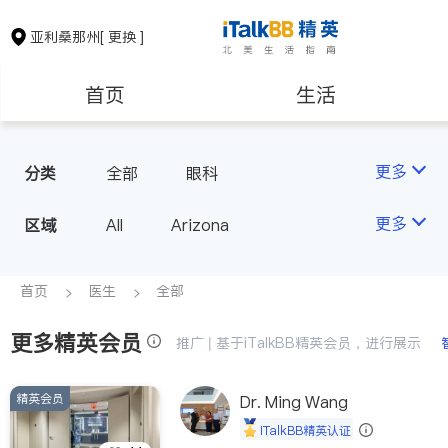
亚利桑那州
[ 更换 ]
首页
生活
医生
律师
更多
分类
全部
眼科
房地产租售
建筑装修
更多
区域
All
Arizona
教育
养老
首页
医生
全部
更多精英会员
非盈利组织
推广 | 基于iTalkBB精英会员，进行展示
精英会员
Dr. Ming Wang
iTalkBB精英认证