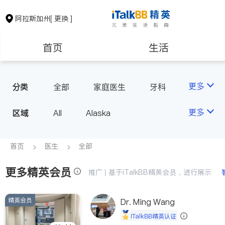
阿拉斯加州
[ 更换 ]
首页
生活
医生
律师
更多
分类
全部
家庭医生
牙科
眼科
保险理财
房地产租售
更多
区域
All
Alaska
建筑装修
教育
首页
医生
全部
更多精英会员
养老
非盈利组织
推广 | 基于iTalkBB精英会员，进行展示
精英会员
Dr. Ming Wang
iTalkBB精英认证