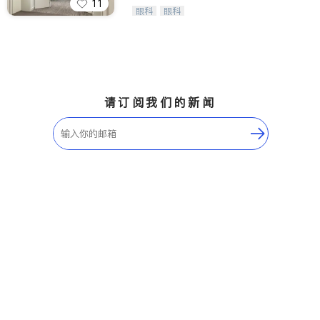
11
Wang Vision Institute has more tha
眼科
眼科
n 30 years experience in
请订阅我们的新闻