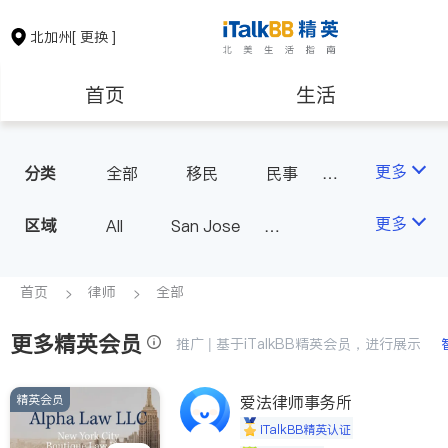
北加州
[ 更换 ]
首页
生活
医生
律师
更多
分类
全部
移民
民事
车祸理赔
商业
保险理财
房地产租售
更多
区域
All
San Jose
律师-其它
人身伤害
San Francisco
银行贷款
会计师
Fremont & Oakland
首页
律师
全部
Sacramento
更多精英会员
建筑装修
教育
推广 | 基于iTalkBB精英会员，进行展示
精英会员
养老
爱法律师事务所
非盈利组织
iTalkBB精英认证