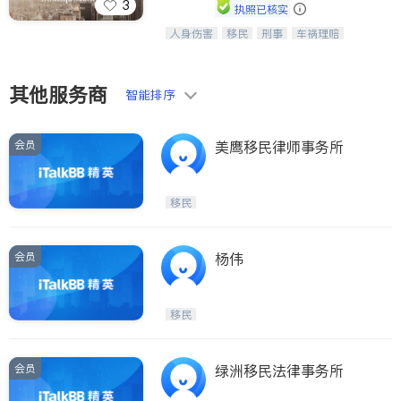
3
执照已核实
人身伤害
移民
刑事
车祸理赔
一站式法律服务，华人首选.房东房
民事
房地产
信托/遗嘱
商业
客、地产交易、意外伤害、车祸重伤、
商标注册
索赔
律师-其它
保释
商业诉讼、商标注册、移民信托、建筑
合同、刑事案件全包办
其他服务商
智能排序
会员
美鹰移民律师事务所
移民
会员
杨伟
移民
会员
绿洲移民法律事务所