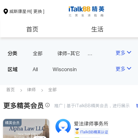
威斯康星州
[ 更换 ]
首页
生活
医生
律师
更多
分类
全部
律师-其它
人身伤害
房地产租售
建筑装修
更多
区域
All
Wisconsin
教育
养老
首页
律师
全部
更多精英会员
非盈利组织
推广 | 基于iTalkBB精英会员，进行展示
精英会员
爱法律师事务所
iTalkBB精英认证