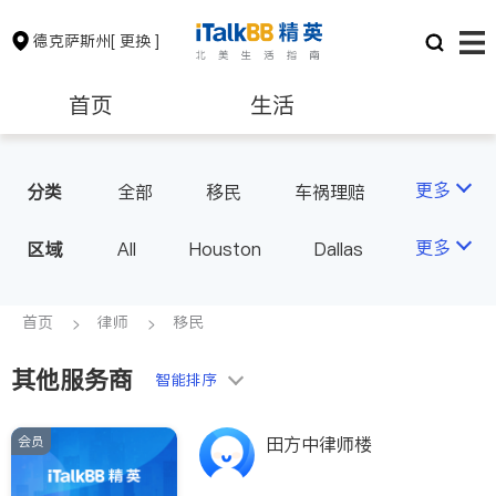
德克萨斯州
[ 更换 ]
首页
生活
医生
律师
更多
分类
全部
移民
车祸理赔
信托/遗嘱
商业
保险理财
房地产租售
更多
区域
All
Houston
Dallas
律师-其它
人身伤害
Austin
San Antonio
银行贷款
会计师
TX - Other Cities
首页
律师
移民
其他服务商
建筑装修
教育
智能排序
会员
田方中律师楼
养老
非盈利组织