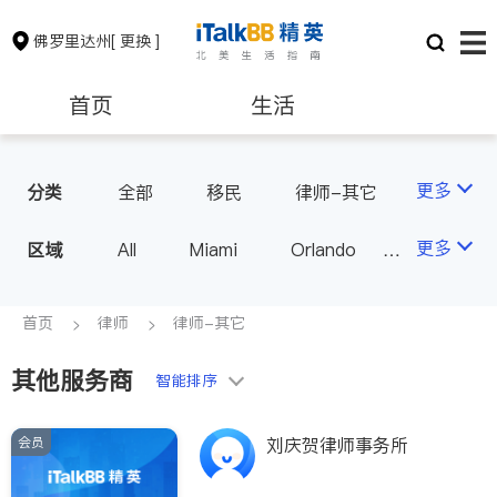
佛罗里达州
[ 更换 ]
首页
生活
医生
律师
更多
分类
全部
移民
律师-其它
人身伤害
保险理财
房地产租售
更多
区域
All
Miami
Orlando
Tampa
West Palm Beach
银行贷款
建筑装修
FL - Other Cities
首页
律师
律师-其它
其他服务商
教育
养老
智能排序
会员
刘庆贺律师事务所
非盈利组织