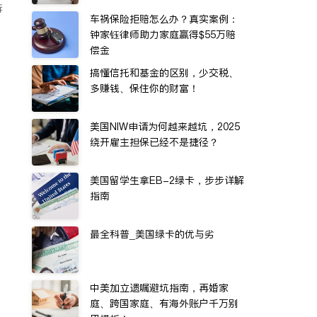
诉
车祸保险拒赔怎么办？真实案例：
钟家钰律师助力家庭赢得$55万赔
偿金
搞懂信托和基金的区别，少交税、
多赚钱、保住你的财富！
美国NIW申请为何越来越坑，2025
绕开雇主担保已经不是捷径？
美国留学生拿EB-2绿卡，步步详解
指南
最全科普_美国绿卡的优与劣
中美加立遗嘱避坑指南，再婚家
庭、跨国家庭、有海外账户千万别