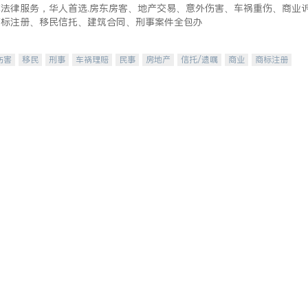
式法律服务，华人首选.房东房客、地产交易、意外伤害、车祸重伤、商业
商标注册、移民信托、建筑合同、刑事案件全包办
伤害
移民
刑事
车祸理赔
民事
房地产
信托/遗嘱
商业
商标注册
律师-其它
保释