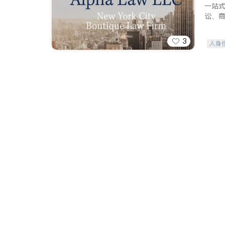
一站
讼、
3
人身
索赔