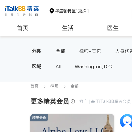
华盛顿特区
[ 更换 ]
首页
生活
医生
养老
非盈利组织
分类
全部
律师-其它
人身伤
区域
All
Washington, D.C.
首页
律师
全部
更多精英会员
推广 | 基于iTalkBB精英
精英会员