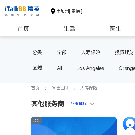
南加州
[ 更换 ]
首页
生活
医生
建筑装修
教育
养老
分类
全部
人寿保险
投资理财
区域
All
Los Angeles
Orange
Diamond Bar & Covina
Rowla
Inyo & San Bernardino
Rivers
首页
保险理财
人寿保险
其他服务商
智能排序
会员