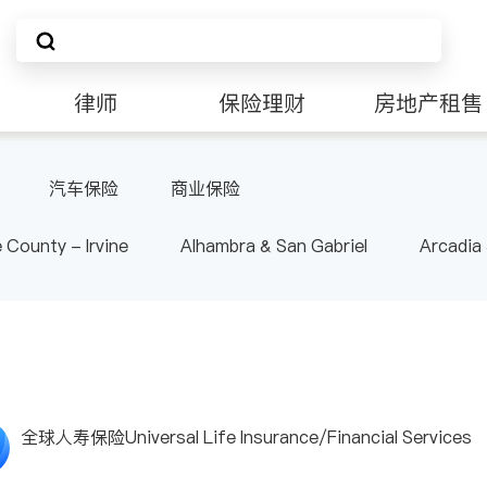
律师
保险理财
房地产租售
非盈利组织
汽车保险
商业保险
 County - Irvine
Alhambra & San Gabriel
Arcadia
nd Heights & Hacienda Heights
Los Angeles County - 
ide
Santa Barbara & Monterey
全球人寿保险Universal Life Insurance/Financial Services