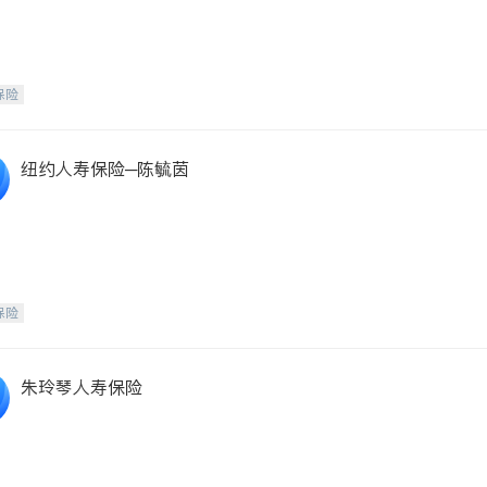
保险
纽约人寿保险─陈毓茵
保险
朱玲琴人寿保险