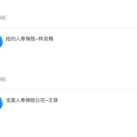
保险
纽约人寿保险─林凤梅
保险
全美人寿保险公司─王菲