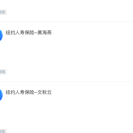
保险
纽约人寿保险─黄海燕
保险
纽约人寿保险─文秋云
保险