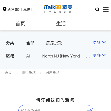
新泽西州
[ 更换 ]
首页
生活
医生
律师
更多
分类
全部
房屋贷款
保险理财
房地产租售
更多
区域
All
North NJ (New York)
South NJ (Philadelphia)
银行贷款
会计师
首页
银行贷款
房屋贷款
建筑装修
教育
养老
非盈利组织
请订阅我们的新闻