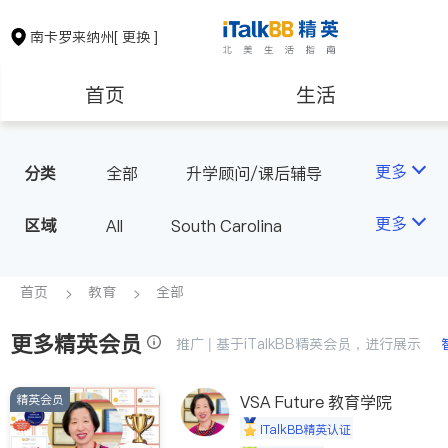
南卡罗来纳州
[ 更换 ]
首页
生活
医生
律师
更多
分类
全部
升学顾问/课后辅导
房地产租售
建筑装修
更多
区域
All
South Carolina
教育
养老
首页
教育
全部
更多精英会员
非盈利组织
推广 | 基于iTalkBB精英会员，进行展示
精英会员
VSA Future 教育学院
iTalkBB精英认证