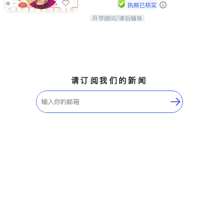
执照已核实
升学顾问/课后辅导
孩子美好的未来始于早期能力的培养，
用愿景激发孩子的学习潜力和动力。理
念：拥有成长型心态是成功的基石。
请订阅我们的新闻