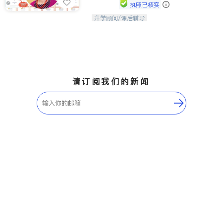
执照已核实
升学顾问/课后辅导
孩子美好的未来始于早期能力的培养，
用愿景激发孩子的学习潜力和动力。理
念：拥有成长型心态是成功的基石。
请订阅我们的新闻