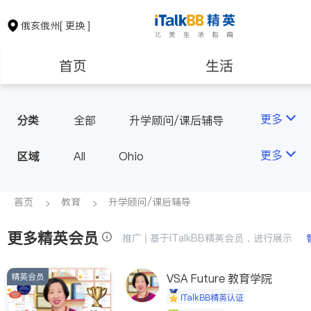
俄亥俄州
[ 更换 ]
首页
生活
医生
律师
更多
分类
全部
升学顾问/课后辅导
保险理财
房地产租售
更多
区域
All
Ohio
建筑装修
教育
首页
教育
升学顾问/课后辅导
更多精英会员
养老
非盈利组织
推广 | 基于iTalkBB精英会员，进行展示
精英会员
VSA Future 教育学院
iTalkBB精英认证