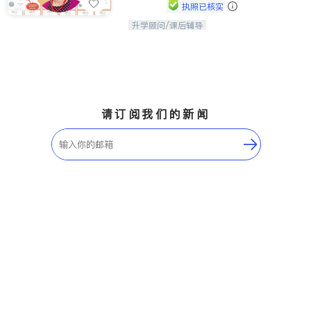
执照已核实
升学顾问/课后辅导
孩子美好的未来始于早期能力的培养，
用愿景激发孩子的学习潜力和动力。理
念：拥有成长型心态是成功的基石。
请订阅我们的新闻