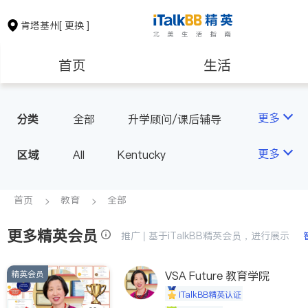
肯塔基州
[ 更换 ]
首页
生活
医生
律师
更多
分类
全部
升学顾问/课后辅导
房地产租售
建筑装修
更多
区域
All
Kentucky
教育
养老
首页
教育
全部
更多精英会员
非盈利组织
推广 | 基于iTalkBB精英会员，进行展示
精英会员
VSA Future 教育学院
iTalkBB精英认证