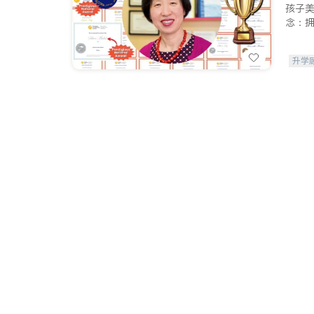
孩子
念：
升学