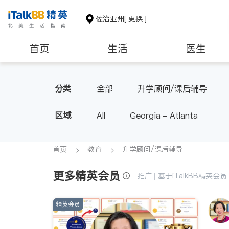
佐治亚州
[ 更换 ]
首页
生活
医生
养老
非盈利组织
分类
全部
升学顾问/课后辅导
区域
All
Georgia - Atlanta
首页
教育
升学顾问/课后辅导
更多精英会员
推广 | 基于iTalkBB精英
精英会员