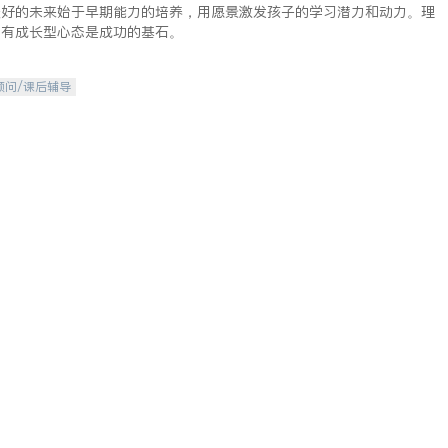
美好的未来始于早期能力的培养，用愿景激发孩子的学习潜力和动力。理
拥有成长型心态是成功的基石。
顾问/课后辅导