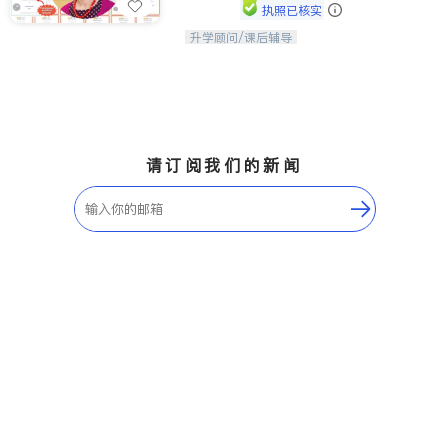
执照已核实
升学顾问/课后辅导
孩子美好的未来始于早期能力的培养，
用愿景激发孩子的学习潜力和动力。理
念：拥有成长型心态是成功的基石。
请订阅我们的新闻