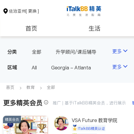
佐治亚州
[ 更换 ]
首页
生活
医生
律师
更多
分类
全部
升学顾问/课后辅导
房地产租售
银行贷款
更多
区域
All
Georgia - Atlanta
建筑装修
教育
首页
教育
全部
更多精英会员
养老
非盈利组织
推广 | 基于iTalkBB精英会员，进行展示
精英会员
VSA Future 教育学院
iTalkBB精英认证