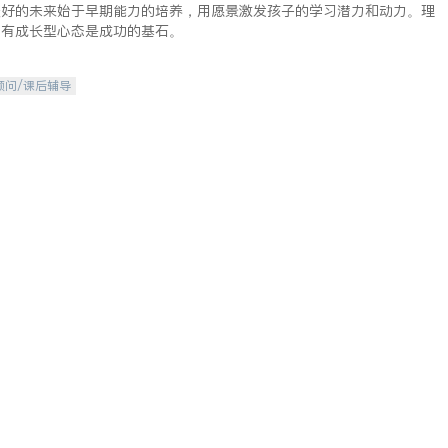
美好的未来始于早期能力的培养，用愿景激发孩子的学习潜力和动力。理
拥有成长型心态是成功的基石。
顾问/课后辅导