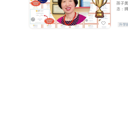
孩子
念：
升学