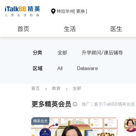
特拉华州
[ 更换 ]
首页
生活
医生
非盈利组织
分类
全部
升学顾问/课后辅导
区域
All
Delaware
首页
教育
全部
更多精英会员
推广 | 基于iTalkBB精英
精英会员