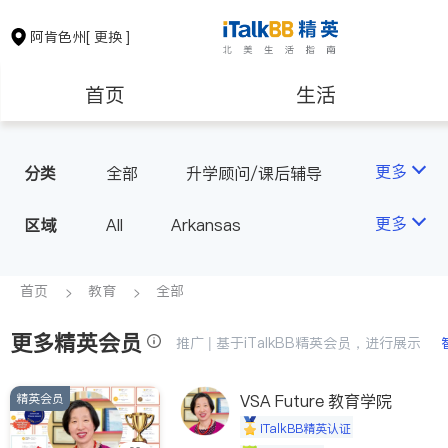
阿肯色州
[ 更换 ]
首页
生活
医生
律师
更多
分类
全部
升学顾问/课后辅导
房地产租售
建筑装修
更多
区域
All
Arkansas
教育
养老
首页
教育
全部
更多精英会员
非盈利组织
推广 | 基于iTalkBB精英会员，进行展示
精英会员
VSA Future 教育学院
iTalkBB精英认证