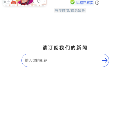
执照已核实
升学顾问/课后辅导
孩子美好的未来始于早期能力的培养，
用愿景激发孩子的学习潜力和动力。理
念：拥有成长型心态是成功的基石。
请订阅我们的新闻