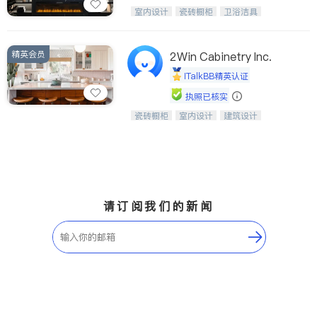
设计、制造、安装一体化，打造高端定
室内设计
瓷砖橱柜
卫浴洁具
制家具和商业空间
地板建材
售前软装staging
室内装修
精英会员
2Win Cabinetry Inc.
iTalkBB精英认证
执照已核实
瓷砖橱柜
室内设计
建筑设计
中华橱柜石材公司以实惠的价格提供实
卫浴洁具
室内装修
木橱柜，石英石台面，多种优质不锈钢
水槽、水龙头与抽油烟机。品质厨房，
家的选择。
请订阅我们的新闻