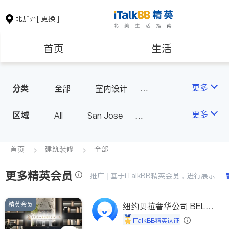
北加州
[ 更换 ]
首页
生活
医生
律师
更多
分类
全部
室内设计
油漆门窗
瓷砖橱柜
保险理财
房地产租售
更多
区域
All
San Jose
地板建材
室内装修
San Francisco
银行贷款
会计师
Fremont & Oakland
首页
建筑装修
全部
Sacramento
更多精英会员
建筑装修
教育
推广 | 基于iTalkBB精英会员，进行展示
精英会员
养老
非盈利组织
纽约贝拉奢华公司 BELL
A LUXE
iTalkBB精英认证