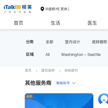
华盛顿州
[ 更换 ]
首页
生活
医生
教育
养老
非盈利组织
分类
全部
室内设计
瓷砖橱柜
区域
All
Washington - Seattle
首页
建筑装修
地板建材
其他服务商
智能排序
会员