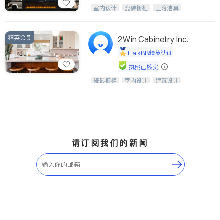
设计、制造、安装一体化，打造高端定
室内设计
瓷砖橱柜
卫浴洁具
制家具和商业空间
地板建材
售前软装staging
室内装修
精英会员
2Win Cabinetry Inc.
iTalkBB精英认证
执照已核实
瓷砖橱柜
室内设计
建筑设计
中华橱柜石材公司以实惠的价格提供实
卫浴洁具
室内装修
木橱柜，石英石台面，多种优质不锈钢
水槽、水龙头与抽油烟机。品质厨房，
家的选择。
请订阅我们的新闻