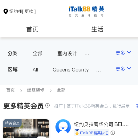
纽约州
[ 更换 ]
首页
生活
医生
律师
更多
分类
全部
室内设计
油漆门窗
瓷砖橱柜
保险理财
房地产租售
更多
区域
All
Queens County
卫浴洁具
地板建材
Kings County
New York
室内装修
银行贷款
会计师
Long Island
Bronx County
首页
建筑装修
全部
Staten Island
更多精英会员
建筑装修
教育
推广 | 基于iTalkBB精英会员，进行展示
Buffalo & Syracuse
Westchester County & Orange
精英会员
养老
非盈利组织
纽约贝拉奢华公司 BELL
County
A LUXE
iTalkBB精英认证
Albany