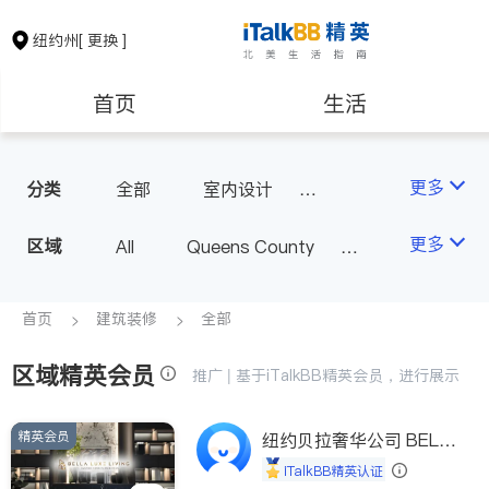
纽约州
[ 更换 ]
首页
生活
医生
律师
更多
分类
全部
室内设计
油漆门窗
瓷砖橱柜
保险理财
房地产租售
更多
区域
All
Queens County
卫浴洁具
地板建材
Kings County
New York
室内装修
银行贷款
会计师
Long Island
Bronx County
首页
建筑装修
全部
Staten Island
区域精英会员
建筑装修
教育
推广 | 基于iTalkBB精英会员，进行展示
Buffalo & Syracuse
Westchester County & Orange
精英会员
养老
非盈利组织
纽约贝拉奢华公司 BELL
County
A LUXE
iTalkBB精英认证
Albany