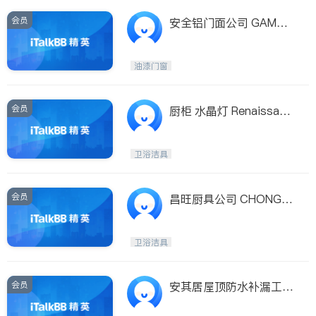
会员
安全铝门面公司 GAMCO
CORP.
油漆门窗
会员
厨柜 水晶灯 Renaissanc
e Kitchen & Lighting
卫浴洁具
会员
昌旺厨具公司 CHONG W
ONG KITCHEN EQUIPM
ENT
卫浴洁具
会员
安其居屋顶防水补漏工程
队