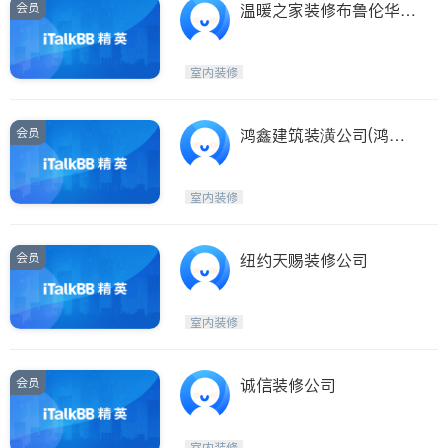
会员
温暖之家装修布鲁伦华人
装修公司，纽约华人装修
公司，法拉盛装修，长岛
室内装修
装修
会员
鸿鑫建筑装潢公司(鸿鑫
建筑装潢公司 HUNG KA
M CONSTRUCTION IN
室内装修
C.)
会员
纽约天赐装修公司
室内装修
会员
诚信装修公司
室内装修