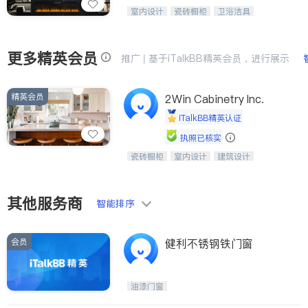
设计、制造、安装一体化，打造高端定
室内设计
瓷砖橱柜
卫浴洁具
制家具和商业空间
地板建材
售前软装staging
室内装修
更多精英会员
推广 | 基于iTalkBB精英会员，进行展示
精英会员
2Win Cabinetry Inc.
iTalkBB精英认证
执照已核实
瓷砖橱柜
室内设计
建筑设计
中华橱柜石材公司以实惠的价格提供实
卫浴洁具
室内装修
木橱柜，石英石台面，多种优质不锈钢
水槽、水龙头与抽油烟机。品质厨房，
家的选择。
其他服务商
智能排序
会员
健利不锈钢铁门窗
油漆门窗