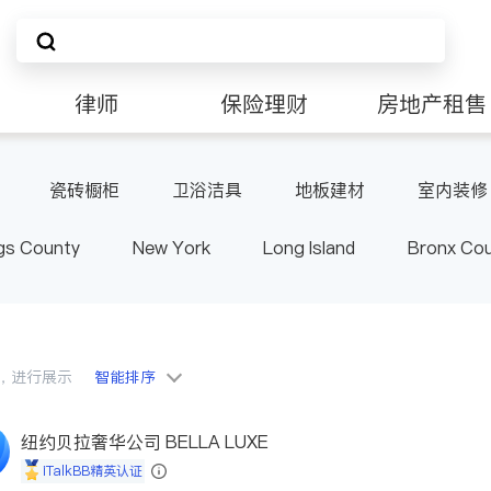
律师
保险理财
房地产租售
非盈利组织
瓷砖橱柜
卫浴洁具
地板建材
室内装修
gs County
New York
Long Island
Bronx Co
ster County & Orange County
Albany
会员，进行展示
智能排序
纽约贝拉奢华公司 BELLA LUXE
iTalkBB精英认证