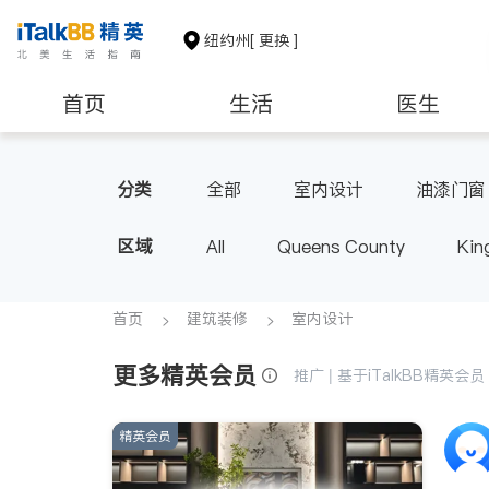
纽约州
[ 更换 ]
首页
生活
医生
建筑装修
教育
养老
分类
全部
室内设计
油漆门窗
区域
All
Queens County
Kin
Buffalo & Syracuse
Westche
首页
建筑装修
室内设计
更多精英会员
推广 | 基于iTalkBB精英
精英会员