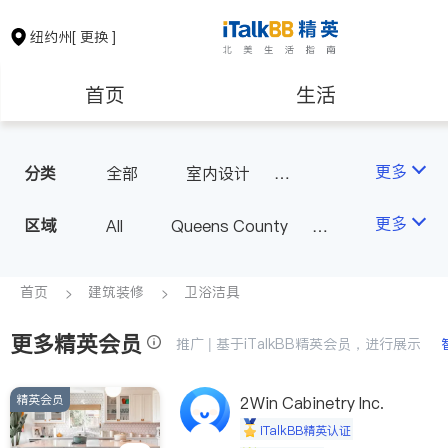
纽约州
[ 更换 ]
首页
生活
医生
律师
更多
分类
全部
室内设计
油漆门窗
瓷砖橱柜
保险理财
房地产租售
更多
区域
All
Queens County
卫浴洁具
地板建材
Kings County
New York
室内装修
银行贷款
会计师
Long Island
Bronx County
首页
建筑装修
卫浴洁具
Staten Island
更多精英会员
建筑装修
教育
推广 | 基于iTalkBB精英会员，进行展示
Buffalo & Syracuse
Westchester County & Orange
精英会员
养老
非盈利组织
2Win Cabinetry Inc.
County
iTalkBB精英认证
Albany