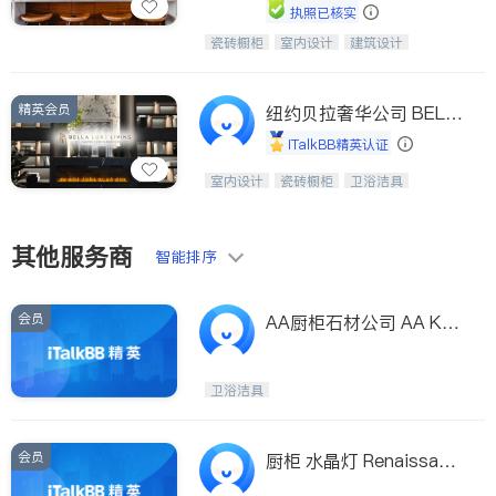
执照已核实
瓷砖橱柜
室内设计
建筑设计
中华橱柜石材公司以实惠的价格提供实
卫浴洁具
室内装修
木橱柜，石英石台面，多种优质不锈钢
水槽、水龙头与抽油烟机。品质厨房，
精英会员
家的选择。
纽约贝拉奢华公司 BELL
A LUXE
iTalkBB精英认证
设计、制造、安装一体化，打造高端定
室内设计
瓷砖橱柜
卫浴洁具
制家具和商业空间
地板建材
售前软装staging
室内装修
其他服务商
智能排序
会员
AA厨柜石材公司 AA Kit
chen Cabinet & Stone S
upply Inc
卫浴洁具
会员
厨柜 水晶灯 Renaissanc
e Kitchen & Lighting